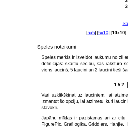
3
3
Sa
[
5x5
] [
5x10
]
[10x10]
Speles noteikumi
Speles merkis ir izveidot laukumu no zilie
definicijas: skaitlu secibu, kas raksturo
viens laucinš, 5 laucini un 2 laucini tieši ša
1 5 2
Vari uzklikškinat uz lauciniem, lai atzime
izmantot šo opciju, lai atzimetu, kuri laucini
stavokli.
Japāņu mīklas ir pazistamas ari ar cit
FigurePic, Grafilogika, Griddlers, Hanjie, 