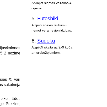
Atklājiet slēptās vairākas 4
cipariem.
5.
Futoshiki
Aizpildi speles laukumu,
nemot vera nevienlidzibas.
6.
Sudoku
Aizpildīt skaita uz 9x9 kuģa,
ijas/kolonas
ar ierobežojumiem.
1 5 2 nozime
sies X; vari
ežas sakotneja
ixel, Edel,
ogik-Puzzles,