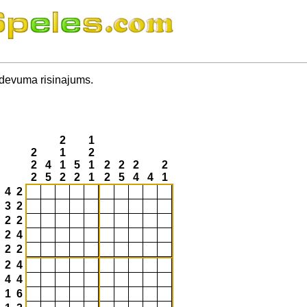
uzdevuma risinajums.
2
1
2
1
2
2
4
1
5
1
2
2
2
2
2
5
2
2
1
2
5
4
4
1
4 2
3 2
2 2
2 4
2 2
2 4
4 4
1 6