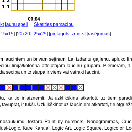
 1 2
 1 1
00:04
kt jaunu speli
Skatities pamacibu
[
15x15
] [
20x20
] [
25x25
] [
pielagots izmers
] [
rasējumus
]
m lauciniem un brivam sejinam. Lai izdaritu gajienu, apluko lin
 secibu linija/kolonna attelotajam laucinu grupam. Piemeram, 
da seciba un to starpa ir viens vai vairaki laucini.
tu, ka tie ir aiznemti. Ja uzklikškina atkartoti, uz tiem paradi
, tavuprat, ir tukši. Uzklikškinot uz lauciniem atkartoti, tie atgri
u nosaukumu, tostarp Paint by numbers, Nonogrammas, Crucip
Illust-Logic, Kare Karala!, Logic Art, Logic Square, Logicolor, L