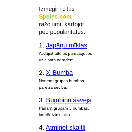
Izmegini citas
Sp
e
l
e
s.com
ražojumi, kartojot
pec popularitates:
1.
Japāņu mīklas
Atklājiet attēlus pamatojoties
uz cipars norādēm.
2.
X-Bumba
Nonemt grupas bumbas
pareiza seciba.
3.
Bumbinu šavejs
Padarīt grupām 3 bumbas,
kamēr iztek laiks.
4.
Atminet skaitli