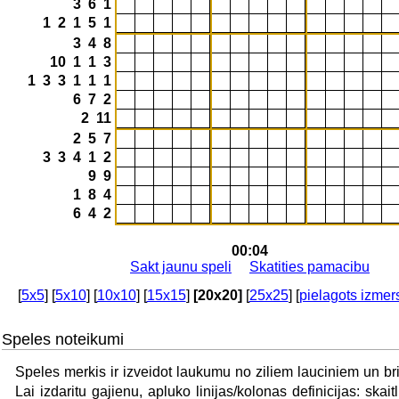
3 6 1
1 2 1 5 1
3 4 8
10 1 1 3
1 3 3 1 1 1
6 7 2
2 11
2 5 7
3 3 4 1 2
9 9
1 8 4
6 4 2
00:04
Sakt jaunu speli
Skatities pamacibu
[
5x5
] [
5x10
] [
10x10
] [
15x15
]
[20x20]
[
25x25
] [
pielagots izmer
Speles noteikumi
Speles merkis ir izveidot laukumu no ziliem lauciniem un b
Lai izdaritu gajienu, apluko linijas/kolonas definicijas: skai