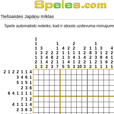
Tiešsaistes Japāņu mīklas
Spele automatiski noteiks, kad ir atrasts uzdevuma risinajum
1
1
1
2
1
1
3
1
4
2
2
2
1
1
3
4
1
3
2
2
2
1
1
1
1
2
8
3
1
2
2
1
3
4
8
2
1
3
4
1
4
2
3
8
4
1
2
1
4
2
1
1
4
1
2
2
1
2
1
6
2
1
3
2
3
7
5
5
3
10
3
2
1
1
1
1
2 1 2 2 1 1 4
3 4 6 1
5 1 5 1
2 3 6
6 4 1 1 1 1
7 1 2
4 1 1 1 4
2 3 6 3