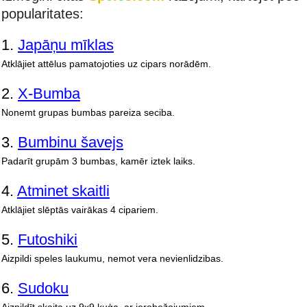
popularitates:
1.
Japāņu mīklas
Atklājiet attēlus pamatojoties uz cipars norādēm.
2.
X-Bumba
Nonemt grupas bumbas pareiza seciba.
3.
Bumbinu šavejs
Padarīt grupām 3 bumbas, kamēr iztek laiks.
4.
Atminet skaitli
Atklājiet slēptās vairākas 4 cipariem.
5.
Futoshiki
Aizpildi speles laukumu, nemot vera nevienlidzibas.
6.
Sudoku