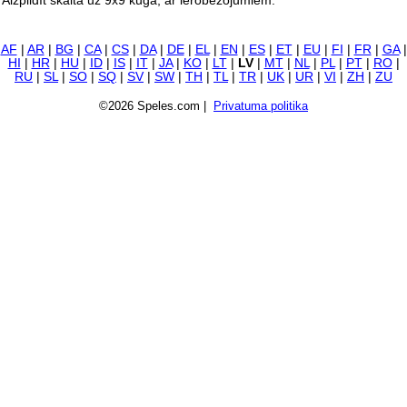
Aizpildīt skaita uz 9x9 kuģa, ar ierobežojumiem.
AF
|
AR
|
BG
|
CA
|
CS
|
DA
|
DE
|
EL
|
EN
|
ES
|
ET
|
EU
|
FI
|
FR
|
GA
|
HI
|
HR
|
HU
|
ID
|
IS
|
IT
|
JA
|
KO
|
LT
|
LV
|
MT
|
NL
|
PL
|
PT
|
RO
|
RU
|
SL
|
SO
|
SQ
|
SV
|
SW
|
TH
|
TL
|
TR
|
UK
|
UR
|
VI
|
ZH
|
ZU
©2026 Speles.com |
Privatuma politika