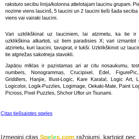
raksturo secibu linija/kolonna attelotajam laucinu grupam. P
nozime viens laucinš, 5 laucini un 2 laucini tieši šada seciba 
viens vai vairaki laucini.
Vari uzklikškinat uz lauciniem, lai atzimetu, ka tie ir
uzklikškina atkartoti, uz tiem paradisies X; vari izmantot 
atzimetu, kuri laucini, tavuprat, ir tukši. Uzklikškinot uz lauci
tie atgriežas sakotneja stavokli.
Japāņu mīklas ir pazistamas ari ar citu nosaukumu, tos
numbers, Nonogrammas, Crucipixel, Edel, FigurePic, 
Griddlers, Hanjie, Illust-Logic, Kare Karala!, Logic Art, 
Logicolor, Logik-Puzzles, Logimage, Oekaki-Mate, Paint Log
Picross, Pixel Puzzles, Shchor Uftor un Tsunami.
Citas tiešsaistes speles
Izmegini citas
Sp
e
l
e
s.com
ražojumi, kartojot pec