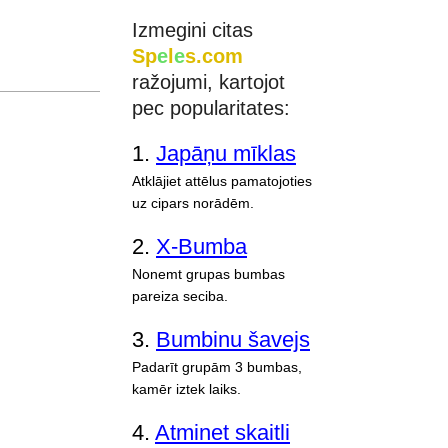
Izmegini citas
Sp
e
l
e
s.com
ražojumi, kartojot
pec popularitates:
1.
Japāņu mīklas
Atklājiet attēlus pamatojoties
uz cipars norādēm.
2.
X-Bumba
Nonemt grupas bumbas
pareiza seciba.
3.
Bumbinu šavejs
Padarīt grupām 3 bumbas,
kamēr iztek laiks.
4.
Atminet skaitli