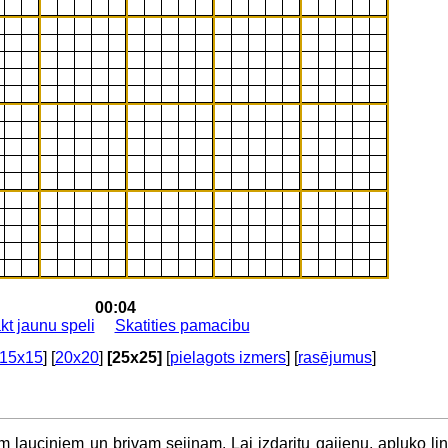
00:04
kt jaunu speli
Skatities pamacibu
15x15
] [
20x20
]
[25x25]
[
pielagots izmers
] [
rasējumus
]
m lauciniem un brivam sejinam. Lai izdaritu gajienu, apluko lin