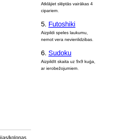
Atklājiet slēptās vairākas 4
cipariem.
5.
Futoshiki
Aizpildi speles laukumu,
nemot vera nevienlidzibas.
6.
Sudoku
Aizpildīt skaita uz 9x9 kuģa,
ar ierobežojumiem.
ijas/kolonas