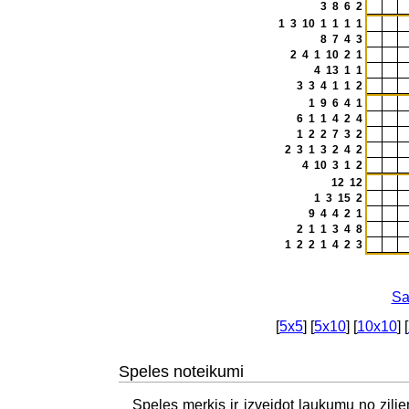
3 8 6 2
1 3 10 1 1 1 1
8 7 4 3
2 4 1 10 2 1
4 13 1 1
3 3 4 1 1 2
1 9 6 4 1
6 1 1 4 2 4
1 2 2 7 3 2
2 3 1 3 2 4 2
4 10 3 1 2
12 12
1 3 15 2
9 4 4 2 1
2 1 1 3 4 8
1 2 2 1 4 2 3
Sa
[
5x5
] [
5x10
] [
10x10
] [
Speles noteikumi
Speles merkis ir izveidot laukumu no zilie