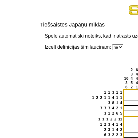
Tiešsaistes Japāņu mīklas
Spele automatiski noteiks, kad ir atrasts 
Izcelt definicijas šim laucinam:
2
6
3
4
10
4
4
3
5
4
6
2
1
1 1 3 1 1
1 2 2 1 1 4 1 1
3 8 1 4
3 3 3 4 2 1
3 1 2 6 5
1 1 1 2 2 11
1 2 3 4 1 4
2 3 1 4 2
6 3 2 2 3