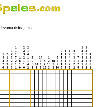
uzdevuma risinajums.
1
2
2
1
1
1
1
3
1
2
1
1
4
3
3
1
2
2
1
3
4
1
1
2
1
1
2
4
3
1
3
7
1
2
1
1
14
1
6
1
1
4
3
7
3
1
1
4
2
2
2
6
1
1
2
1
4
2
18
3
5
1
4
1
1
3
1
6
2
9
7
1
1
1
4
5
14
1
2
13
3
2
1
4
2
2
2
1
6
8
6
3
3
1
9
6
2
8
8
3
15
2
1
10
6
8
2
2
5
3
2
1