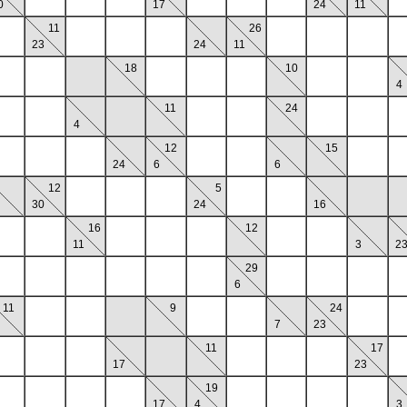
0
17
24
11
11
26
23
24
11
18
10
4
11
24
4
12
15
24
6
6
12
5
30
24
16
16
12
11
3
2
29
6
11
9
24
7
23
11
17
17
23
19
17
4
3