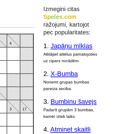
Izmegini citas
Sp
e
l
e
s.com
ražojumi, kartojot
pec popularitates:
4
4
1.
Japāņu mīklas
Atklājiet attēlus pamatojoties
uz cipars norādēm.
2.
X-Bumba
Nonemt grupas bumbas
pareiza seciba.
0
3.
Bumbinu šavejs
3
17
Padarīt grupām 3 bumbas,
kamēr iztek laiks.
4.
Atminet skaitli