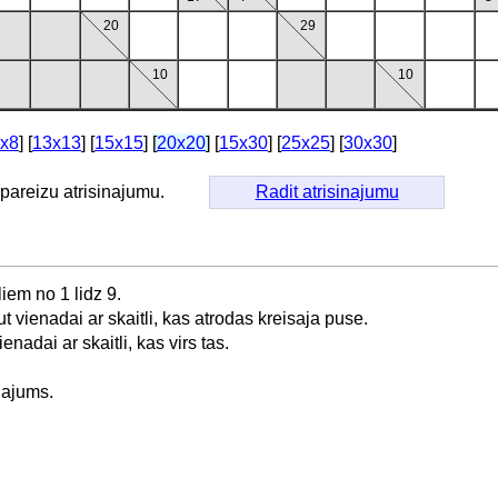
20
29
10
10
x8
] [
13x13
] [
15x15
]
[
20x20
]
[
15x30
] [
25x25
] [
30x30
]
t pareizu atrisinajumu.
Radit atrisinajumu
liem no 1 lidz 9.
t vienadai ar skaitli, kas atrodas kreisaja puse.
enadai ar skaitli, kas virs tas.
najums.