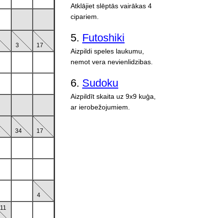
Atklājiet slēptās vairākas 4
cipariem.
5.
Futoshiki
3
17
Aizpildi speles laukumu,
nemot vera nevienlidzibas.
6.
Sudoku
Aizpildīt skaita uz 9x9 kuģa,
ar ierobežojumiem.
3
34
17
4
11