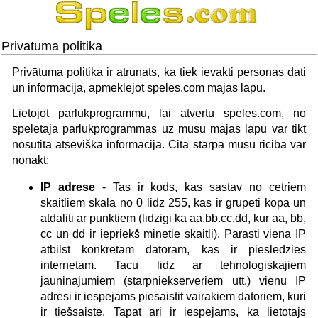
Privatuma politika
Privātuma politika ir atrunats, ka tiek ievakti personas dati
un informacija, apmeklejot speles.com majas lapu.
Lietojot parlukprogrammu, lai atvertu speles.com, no
speletaja parlukprogrammas uz musu majas lapu var tikt
nosutita atseviška informacija. Cita starpa musu riciba var
nonakt:
IP adrese
- Tas ir kods, kas sastav no cetriem
skaitliem skala no 0 lidz 255, kas ir grupeti kopa un
atdaliti ar punktiem (lidzigi ka aa.bb.cc.dd, kur aa, bb,
cc un dd ir iepriekš minetie skaitli). Parasti viena IP
atbilst konkretam datoram, kas ir piesledzies
internetam. Tacu lidz ar tehnologiskajiem
jauninajumiem (starpniekserveriem utt.) vienu IP
adresi ir iespejams piesaistit vairakiem datoriem, kuri
ir tiešsaiste. Tapat ari ir iespejams, ka lietotajs