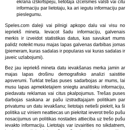
ekrana izškirtspeju, lietotaja izcelsmes valsti vai citu
informaciju par lietotaju, ka ari iegutu informaciju par
pieslegumu.
Speles.com daleji vai pilnigi apkopo dalu vai visu no
iepriekš mineta. Ievacot šadu informaciju, galvenais
merkis ir izveidot statistikas datus, kas savukart mums
palidz noteikt musu majas lapas galvenas darbibas jomas
(piemeram, kuras sadalas ir popularas vai kuras sadalas ir
javeic uzlabojumi).
Bez jau iepriekš mineta datu ievakšanas merka jamin ar
majas lapas drošinu demografisko analizi saistitie
apsverumi. Turklat trešas puses sadarbojas ar mums, lai
musu lapas apmekletajiem sniegtu analitisku informaciju,
piedavatu reklamas vai citus pkalpojumus. Trešas puses
darbojas saskana ar pašu izstradtajajam politikam par
privatumu un datu ievakšanu; lietotajs netieši piekrit, ka ši
politika uz viniem neattiecas un piekritat ieverot trešo pušu
nosacijumus un politikas nostades attieciba uz trešo pušu
ievakto informaciju. Lietotajs var izvairities no sikdatnem,