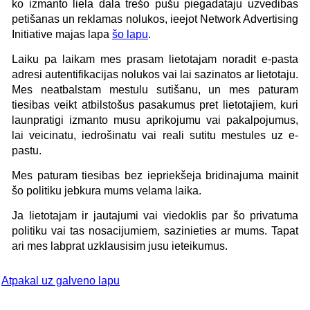
ko izmanto liela dala trešo pušu piegadataju uzvedibas
petišanas un reklamas nolukos, ieejot Network Advertising
Initiative majas lapa
šo lapu
.
Laiku pa laikam mes prasam lietotajam noradit e-pasta
adresi autentifikacijas nolukos vai lai sazinatos ar lietotaju.
Mes neatbalstam mestulu sutišanu, un mes paturam
tiesibas veikt atbilstošus pasakumus pret lietotajiem, kuri
launpratigi izmanto musu aprikojumu vai pakalpojumus,
lai veicinatu, iedrošinatu vai reali sutitu mestules uz e-
pastu.
Mes paturam tiesibas bez iepriekšeja bridinajuma mainit
šo politiku jebkura mums velama laika.
Ja lietotajam ir jautajumi vai viedoklis par šo privatuma
politiku vai tas nosacijumiem, sazinieties ar mums. Tapat
ari mes labprat uzklausisim jusu ieteikumus.
Atpakal uz galveno lapu