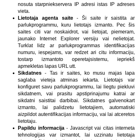
nosuta starpniekservera IP adresi istas IP adreses
vieta.
Lietotaja agenta saite
- Ši saite ir saistita ar
parlukprogrammu, kuru lietotajs izmanto. Pec šis
saites citi var noskaidrot, vai lietojat, piemeram,
jaunako Internet Explorer versiju vai nelietojat.
Turklat lidz ar parlukprogrammas identifikacijas
numuru, iespejams, var redzet ari citu informaciju,
tostarp izmantoto operetajsistemu, iepriekš
apmekletas lapas URL utt.
Sikdatnes
- Tas ir saites, ko musu majas lapa
saglaba vieteja atminas iekarta. Lietotajs var
konfiguret savu parlukprogrammu, lai liegtu piekluvi
sikdatnem, vai prasitu apstiprinajumu katrai ar
sikdatni saistitai darbibai. Sikdatnes galvenokart
izmanto, lai palidzetu lietotajiem, automatiski
aizpildot autentifikacijas informaciju, vai lai atceretos
lietotaju.
Papildu informacija
- Javascript vai citas interneta
tehnologijas var izmantot, lai uzzinatu lietotaja