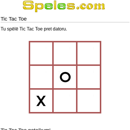
Tic Tac Toe
Tu spēlē Tic Tac Toe pret datoru.