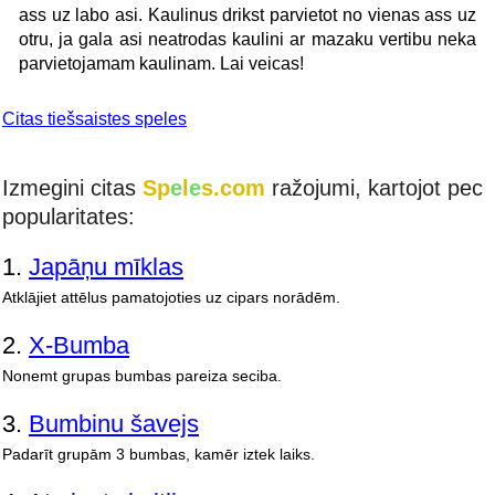
ass uz labo asi. Kaulinus drikst parvietot no vienas ass uz
otru, ja gala asi neatrodas kaulini ar mazaku vertibu neka
parvietojamam kaulinam. Lai veicas!
Citas tiešsaistes speles
Izmegini citas
Sp
e
l
e
s.com
ražojumi, kartojot pec
popularitates:
1.
Japāņu mīklas
Atklājiet attēlus pamatojoties uz cipars norādēm.
2.
X-Bumba
Nonemt grupas bumbas pareiza seciba.
3.
Bumbinu šavejs
Padarīt grupām 3 bumbas, kamēr iztek laiks.