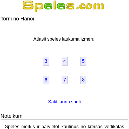
Torni no Hanoi
Atlasit speles laukuma izmeru:
3
4
5
6
7
8
Sakt jaunu speli
Noteikumi
Speles merkis ir parvietot kaulinus no kreisas vertikalas