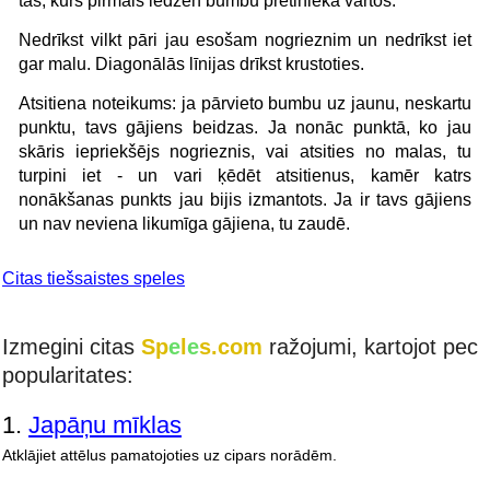
tas, kurš pirmais iedzen bumbu pretinieka vārtos.
Nedrīkst vilkt pāri jau esošam nogrieznim un nedrīkst iet
gar malu. Diagonālās līnijas drīkst krustoties.
Atsitiena noteikums: ja pārvieto bumbu uz jaunu, neskartu
punktu, tavs gājiens beidzas. Ja nonāc punktā, ko jau
skāris iepriekšējs nogrieznis, vai atsities no malas, tu
turpini iet - un vari ķēdēt atsitienus, kamēr katrs
nonākšanas punkts jau bijis izmantots. Ja ir tavs gājiens
un nav neviena likumīga gājiena, tu zaudē.
Citas tiešsaistes speles
Izmegini citas
Sp
e
l
e
s.com
ražojumi, kartojot pec
popularitates:
1.
Japāņu mīklas
Atklājiet attēlus pamatojoties uz cipars norādēm.