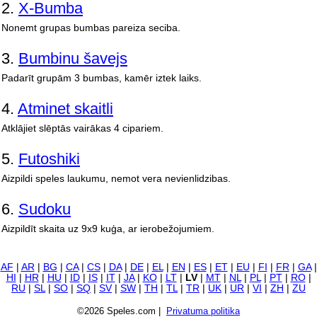
2.
X-Bumba
Nonemt grupas bumbas pareiza seciba.
3.
Bumbinu šavejs
Padarīt grupām 3 bumbas, kamēr iztek laiks.
4.
Atminet skaitli
Atklājiet slēptās vairākas 4 cipariem.
5.
Futoshiki
Aizpildi speles laukumu, nemot vera nevienlidzibas.
6.
Sudoku
Aizpildīt skaita uz 9x9 kuģa, ar ierobežojumiem.
AF
|
AR
|
BG
|
CA
|
CS
|
DA
|
DE
|
EL
|
EN
|
ES
|
ET
|
EU
|
FI
|
FR
|
GA
|
HI
|
HR
|
HU
|
ID
|
IS
|
IT
|
JA
|
KO
|
LT
|
LV
|
MT
|
NL
|
PL
|
PT
|
RO
|
RU
|
SL
|
SO
|
SQ
|
SV
|
SW
|
TH
|
TL
|
TR
|
UK
|
UR
|
VI
|
ZH
|
ZU
©2026 Speles.com |
Privatuma politika