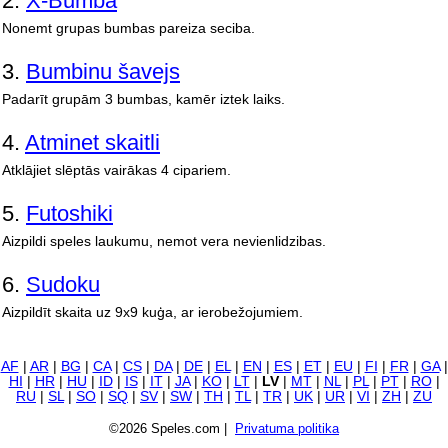
2.
X-Bumba
Nonemt grupas bumbas pareiza seciba.
3.
Bumbinu šavejs
Padarīt grupām 3 bumbas, kamēr iztek laiks.
4.
Atminet skaitli
Atklājiet slēptās vairākas 4 cipariem.
5.
Futoshiki
Aizpildi speles laukumu, nemot vera nevienlidzibas.
6.
Sudoku
Aizpildīt skaita uz 9x9 kuģa, ar ierobežojumiem.
AF
|
AR
|
BG
|
CA
|
CS
|
DA
|
DE
|
EL
|
EN
|
ES
|
ET
|
EU
|
FI
|
FR
|
GA
|
HI
|
HR
|
HU
|
ID
|
IS
|
IT
|
JA
|
KO
|
LT
|
LV
|
MT
|
NL
|
PL
|
PT
|
RO
|
RU
|
SL
|
SO
|
SQ
|
SV
|
SW
|
TH
|
TL
|
TR
|
UK
|
UR
|
VI
|
ZH
|
ZU
©2026 Speles.com |
Privatuma politika