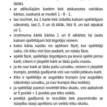
tālāk).
ar atlikušajām kartēm tiek atskaņotas vairākas
kārtas, saskaņā ar modeli 1 - 8 - 1.
tas nozīmē, ka 1 karte tiek izdalīta katram spēlētājam
sākotnēji, tad 2, 3 un tā tālāk, līdz 8, un tad atpakaļ
uz 1.
izņēmuma kārtā kārtas 1 un 8 atkārtot, lai ļautu
katram spēlētājam būt tirgotājs viņiem.
katra kārta sastāv no aplēses fāzē, kur spēlētāji
saka, cik triku viņi būs padarīt, un rotaļu fāze.
spēlē fāzē, spēlētājs tirgotājiem pa kreisi spēlē pirmo
karti; citiem ir jāspēlē kārti ar tādu pašu mastu.
ja tie nav karti ar tādu pašu uzvalku, viņiem ir jāspēlē
trumpis, pretējā gadījumā viņi var nolikt jebkuru karti.
triks ir spēlētājs ar augstāko trumpis (vai augstāko
sākotnējo uzvalku, ja nav trumpis tika nolikts).
ja spēlētāji pareizi novērtēt triku skaitu, viņi apbalvoti
ar 5 punkti + 1 punkts par triks veikts.
pretējā gadījumā to rezultāts tiek pazemināts ar
starpību starp aprēķinu un veikto triku skaitu.