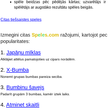
spēle beidzas pēc pēdējās kārtas; uzvarētājs ir
spēlētājs ar augstāko rezultātu spēles beigās.
Citas tiešsaistes speles
Izmegini citas
Sp
e
l
e
s.com
ražojumi, kartojot pec
popularitates:
1.
Japāņu mīklas
Atklājiet attēlus pamatojoties uz cipars norādēm.
2.
X-Bumba
Nonemt grupas bumbas pareiza seciba.
3.
Bumbinu šavejs
Padarīt grupām 3 bumbas, kamēr iztek laiks.
4.
Atminet skaitli