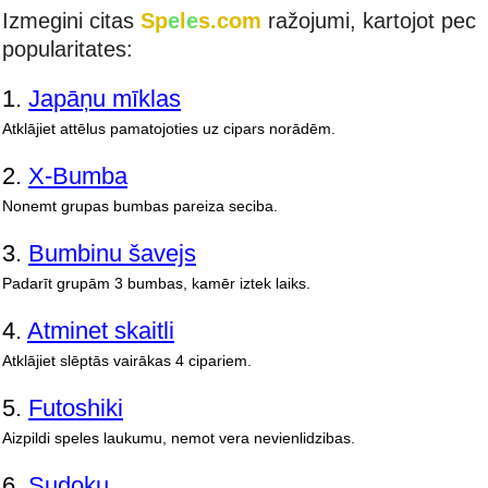
Izmegini citas
Sp
e
l
e
s.com
ražojumi, kartojot pec
popularitates:
1.
Japāņu mīklas
Atklājiet attēlus pamatojoties uz cipars norādēm.
2.
X-Bumba
Nonemt grupas bumbas pareiza seciba.
3.
Bumbinu šavejs
Padarīt grupām 3 bumbas, kamēr iztek laiks.
4.
Atminet skaitli
Atklājiet slēptās vairākas 4 cipariem.
5.
Futoshiki
Aizpildi speles laukumu, nemot vera nevienlidzibas.
6.
Sudoku