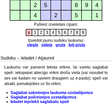
2
5
8
9
4
4
2
5
1
Pašreiz izveletais cipars:
x
1
2
3
4
5
6
7
8
9
Izveidot jaunu sudoku laukumu:
viegls
videjs
gruts
loti gruts
Sudoku – Ieladet / Atjaunot
Laukumu var parverst teksta virkne, lai varetu saglabat
speli: iekopejiet atiecigo virkni droša vieta (vai nosutiet to
sev vai kadam no saviem draugiem uz e-pastu); speli var
atsakt, pamatojoties uz šo virkni.
Saglabat sakotnejos laukuma uzstadijumus
Saglabat pašreizejos uzstadijumus
Ieladet iepriekš saglabatu speli