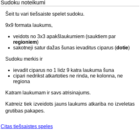
Sudoku noteikumi
Šeit tu vari tiešsaiste spelet sudoku.
9x9 formata laukums,
veidots no 3x3 apakšlaukumiem (sauktiem par
regioniem
)
sakotneji satur dažas šunas ievaditus ciparus (
dotie
)
Sudoku merkis ir
ievadit ciparus no 1 lidz 9 katra laukuma šuna
cipari nedrikst atkartoties ne rinda, ne kolonna, ne
regiona
Katram laukumam ir savs atrisinajums.
Katrreiz tiek izveidots jauns laukums atkariba no izveletas
grutibas pakapes.
Citas tiešsaistes speles