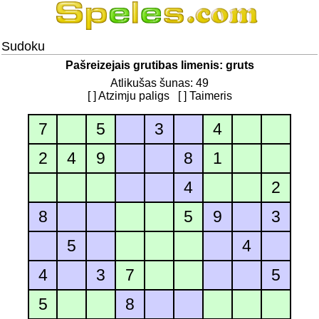
Sudoku
Pašreizejais grutibas limenis: gruts
Atlikušas šunas: 49
[ ] Atzimju paligs
[ ] Taimeris
7
5
3
4
2
4
9
8
1
4
2
8
5
9
3
5
4
4
3
7
5
5
8